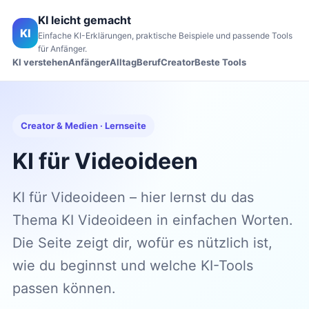
KI leicht gemacht
KI
Einfache KI-Erklärungen, praktische Beispiele und passende Tools
für Anfänger.
KI verstehen
Anfänger
Alltag
Beruf
Creator
Beste Tools
Creator & Medien · Lernseite
KI für Videoideen
KI für Videoideen – hier lernst du das
Thema KI Videoideen in einfachen Worten.
Die Seite zeigt dir, wofür es nützlich ist,
wie du beginnst und welche KI-Tools
passen können.