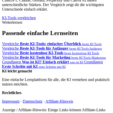
ChatGPT, Claude, Gemini, Perplexity und Canva AI haben
unterschiedliche Stärken. Der Vergleich zeigt dir die wichtigsten
Unterschiede einfach erklärt.
KI-Tools vergleichen
Weiterlernen
Passende einfache Lernseiten
Vergleiche
Beste KI-Tools: einfacher Überblick
beste KI Tools
Vergleiche
Beste KI-Tools für Anfänger
beste KI Tools Anfänger
Vergleiche
Beste kostenlose KI-Tools
beste kostenlose KI Tools
Vergleiche
Beste KI-Tools für Marketing
beste KI Tools Marketing
Grundlagen
Was ist KI? Einfach erklärt
Grundlagen
was ist KI
Erste Schritte mit KI
erste Schritte mit KI
KI leicht gemacht
Eine einfache Lernplattform für alle, die KI verstehen und praktisch
nutzen möchten.
Rechtliches
Impressum
·
Datenschutz
·
Affiliate-Hinweis
Anzeige / Affiliate-Hinweis: Einige Links können Affiliate-Links