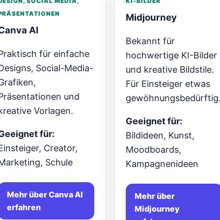
DESIGN, SOCIAL MEDIA,
KI-BILDER
PRÄSENTATIONEN
Midjourney
Canva AI
Bekannt für
Praktisch für einfache
hochwertige KI-Bilder
Designs, Social-Media-
und kreative Bildstile.
Grafiken,
Für Einsteiger etwas
Präsentationen und
gewöhnungsbedürftig
kreative Vorlagen.
Geeignet für:
Geeignet für:
Bildideen, Kunst,
Einsteiger, Creator,
Moodboards,
Marketing, Schule
Kampagnenideen
Mehr über Canva AI
Mehr über
erfahren
Midjourney